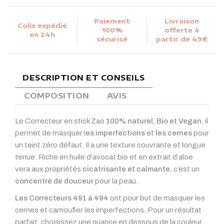
Paiement
Livraison
Colis expédié
100%
offerte à
en 24h
sécurisé
partir de 49€
DESCRIPTION ET CONSEILS
COMPOSITION
AVIS
Le Correcteur en stick Zao
100% naturel, Bio et Vegan,
il
permet de masquer l
es imperfections
et
les cernes
pour
un teint zéro défaut. Il a une texture couvrante et longue
tenue. Riche en huile d’avocat bio et en extrait d’aloe
vera aux propriétés
cicatrisante et calmante,
c’est un
concentré de douceur
pour la peau.
Les Correcteurs 491 à 494
ont pour but de masquer les
cernes et camoufler les imperfections. Pour un résultat
parfait, choisissez une nuance en dessous de la couleur