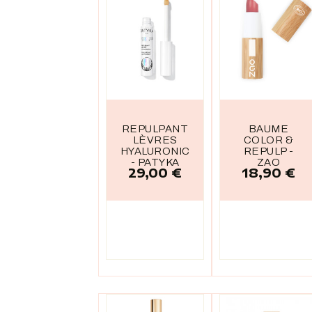
REPULPANT
BAUME
LÈVRES
COLOR &
HYALURONIC
REPULP -
- PATYKA
ZAO
29,00 €
18,90 €
Prix
Prix