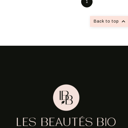
1

Back to top