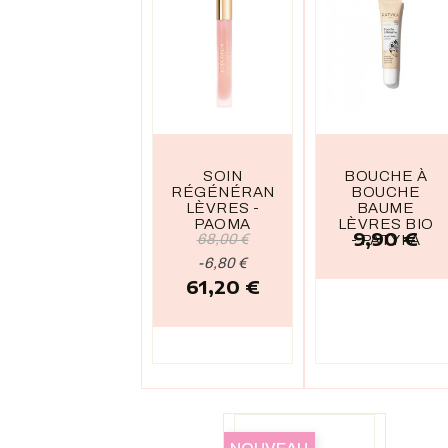
SOIN
BOUCHE À
RÉGÉNÉRANT
BOUCHE
LÈVRES -
BAUME
PAOMA
LÈVRES BIO
9,90 €
Prix
Prix
68,00 €
- PATYKA
de
Prix
-6,80 €
61,20 €
base