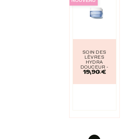
NOUVEAU
SOIN DES
LÈVRES
HYDRA
DOUCEUR -
19,90 €
Prix
PATYKA