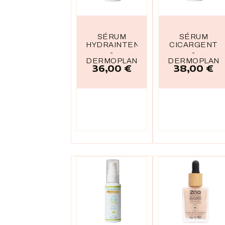
SÉRUM
SÉRUM
HYDRAINTENSE
CICARGENT
-
-
DERMOPLANT
DERMOPLANT
36,00 €
38,00 €
Prix
Prix