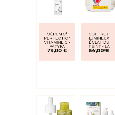
SÉRUM C³
COFFRET
PERFECTION
LUMINEUX
VITAMINE C -
ÉCLAT DU
PATYKA
TEINT - LA
79,00 €
54,00 €
Prix
Prix
CANOPÉE