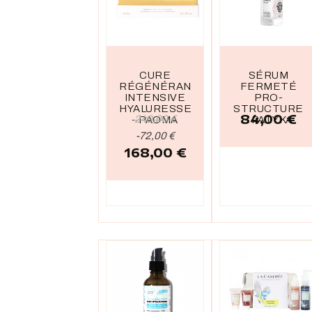
CURE
SÉRUM
RÉGÉNÉRANTE
FERMETÉ
INTENSIVE
PRO-
HYALURESSENCE
STRUCTURE
84,00 €
Prix
Prix
240,00 €
- PAOMA
- PATYKA
de
Prix
-72,00 €
168,00 €
base