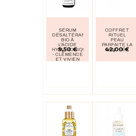
SÉRUM
COFFRET
DÉSALTÉRANT
RITUEL
BIO À
PEAU
L'ACIDE
PARFAITE LA
9,50 €
42,00 €
Prix
Prix
HYALURONIQUE
CANOPÉE
- CLÉMENCE
ET VIVIEN