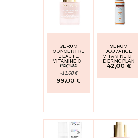
SÉRUM
SÉRUM
CONCENTRÉ
JOUVANCE
BEAUTÉ
VITAMINE C -
VITAMINE C -
DERMOPLANT
42,00 €
Prix
Prix
110,00 €
PAOMA
de
Prix
-11,00 €
99,00 €
base