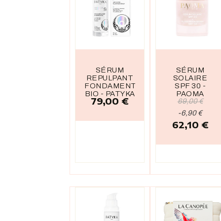
SÉRUM
SÉRUM
REPULPANT
SOLAIRE
FONDAMENTAL
SPF 30 -
BIO - PATYKA
PAOMA
79,00 €
Prix
Prix
69,00 €
de
Prix
-6,90 €
62,10 €
base