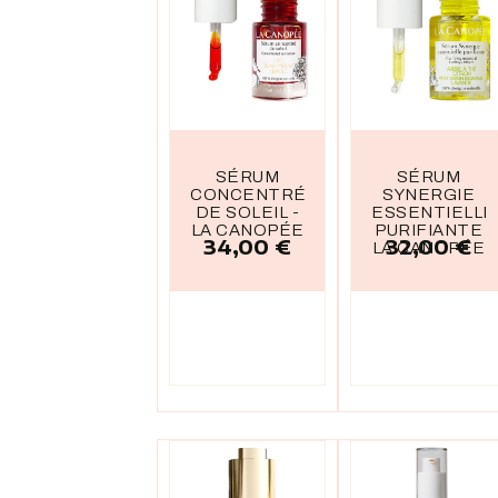
SÉRUM
SÉRUM
CONCENTRÉ
SYNERGIE
DE SOLEIL -
ESSENTIELLE
LA CANOPÉE
PURIFIANTE
34,00 €
32,00 €
Prix
Prix
LA CANOPÉE