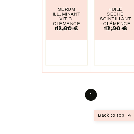
SÉRUM
HUILE
ILLUMINANT
SÈCHE
VIT C-
SCINTILLANT
CLÉMENCE
- CLÉMENCE
12,90 €
12,90 €
Prix
Prix
ET VIVIEN
ET VIVIEN
1

Back to top