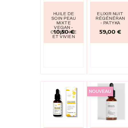
HUILE DE
ELIXIR NUIT
SOIN PEAU
RÉGÉNÉRAN
MIXTE
- PATYKA
VEGAN -
10,50 €
59,00 €
Prix
Prix
CLÉMENCE
ET VIVIEN
NOUVEAU