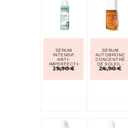
SÉRUM
SÉRUM
INTENSIF
AUTOBRONZA
ANTI-
CONCENTRÉ
IMPERFECTIONS
DE SOLEIL -
29,90 €
24,90 €
Prix
Prix
- PATYKA
PATYKA