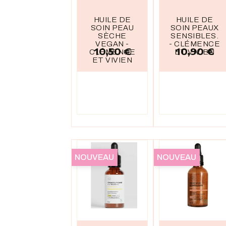
HUILE DE
HUILE DE
SOIN PEAU
SOIN PEAUX
SÈCHE
SENSIBLES.
VEGAN -
- CLÉMENCE
10,50 €
10,90 €
Prix
Prix
CLÉMENCE
ET VIVIEN
ET VIVIEN
NOUVEAU
NOUVEAU