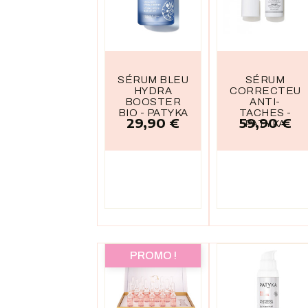
SÉRUM BLEU
SÉRUM
HYDRA
CORRECTEU
BOOSTER
ANTI-
BIO - PATYKA
TACHES -
29,90 €
59,90 €
Prix
Prix
PATYKA
PROMO !