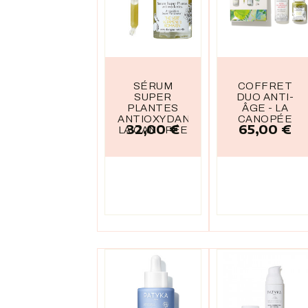
SÉRUM
COFFRET
SUPER
DUO ANTI-
PLANTES
ÂGE - LA
ANTIOXYDANTES
CANOPÉE
32,00 €
65,00 €
Prix
Prix
LA CANOPÉE