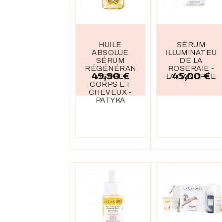
HUILE
SÉRUM
ABSOLUE
ILLUMINATEU
SÉRUM
DE LA
RÉGÉNÉRANT
ROSERAIE -
49,90 €
45,00 €
Prix
Prix
VISAGE,
LA CANOPÉE
CORPS ET
CHEVEUX -
PATYKA