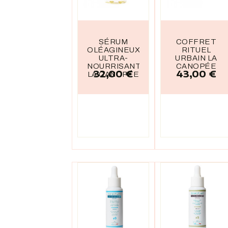
SÉRUM
COFFRET
OLÉAGINEUX
RITUEL
ULTRA-
URBAIN LA
NOURRISANT
CANOPÉE
32,00 €
43,00 €
Prix
Prix
LA CANOPÉE