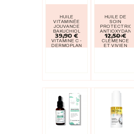
HUILE
HUILE DE
VITAMINÉE
SOIN
JOUVANCE
PROTECTRIC
BAKUCHIOL
ANTIOXYDAN
39,90 €
12,50 €
Prix
Prix
ET
VEGAN -
VITAMINE C -
CLÉMENCE
DERMOPLANT
ET VIVIEN