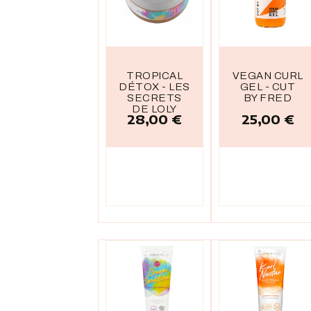
TROPICAL
VEGAN CURL
DÉTOX - LES
GEL - CUT
SECRETS
BY FRED
DE LOLY
28,00 €
25,00 €
Prix
Prix