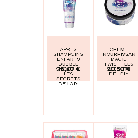
APRÈS
CRÈME
SHAMPOING
NOURRISSAN
ENFANTS
MAGIC
BUBBLE
TWIST - LES
16,50 €
20,50 €
Prix
Prix
SMOOTH -
SECRETS
LES
DE LOLY
SECRETS
DE LOLY