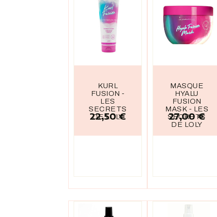
KURL
MASQUE
FUSION -
HYALU
LES
FUSION
SECRETS
MASK - LES
22,50 €
27,00 €
Prix
Prix
DE LOLY
SECRETS
DE LOLY