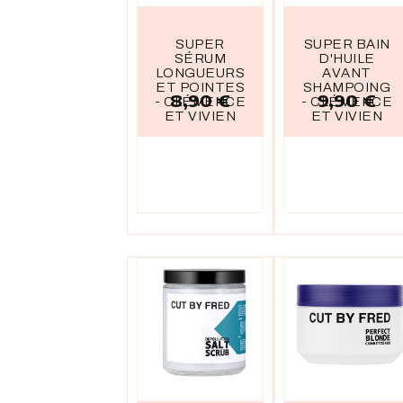
SUPER
SUPER BAIN
SÉRUM
D'HUILE
LONGUEURS
AVANT
ET POINTES
SHAMPOING
8,90 €
9,90 €
Prix
Prix
- CLÉMENCE
- CLÉMENCE
ET VIVIEN
ET VIVIEN