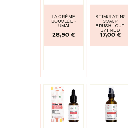
LA CRÈME
STIMULATING
BOUCLÉE -
SCALP
UMAÏ
BRUSH - CUT
BY FRED
28,90 €
17,00 €
Prix
Prix