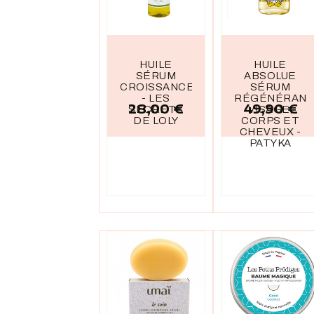
HUILE
HUILE
SÉRUM
ABSOLUE
CROISSANCE
SÉRUM
- LES
RÉGÉNÉRAN
28,00 €
49,90 €
Prix
Prix
SECRETS
VISAGE,
DE LOLY
CORPS ET
CHEVEUX -
PATYKA