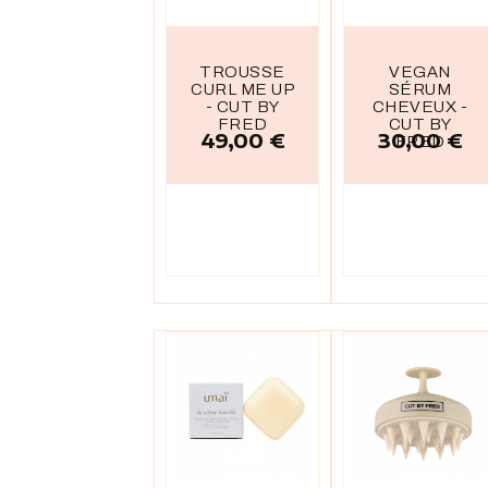
TROUSSE
VEGAN
CURL ME UP
SÉRUM
- CUT BY
CHEVEUX -
FRED
CUT BY
49,00 €
30,00 €
Prix
Prix
FRED