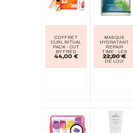
COFFRET
MASQUE
CURL RITUAL
HYDRATANT
PACK - CUT
REPAIR
BY FRED
TIME - LES
44,00 €
22,00 €
Prix
Prix
SECRETS
DE LOLY