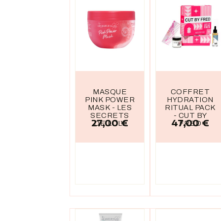
MASQUE
COFFRET
PINK POWER
HYDRATION
MASK - LES
RITUAL PACK
SECRETS
- CUT BY
27,00 €
47,00 €
Prix
Prix
DE LOLY
FRED