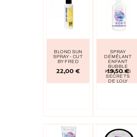
BLOND SUN
SPRAY
SPRAY - CUT
DÉMÊLANT
BY FRED
ENFANT
BUBBLE
22,00 €
19,50 €
Prix
Prix
KURL - LES
SECRETS
DE LOLY