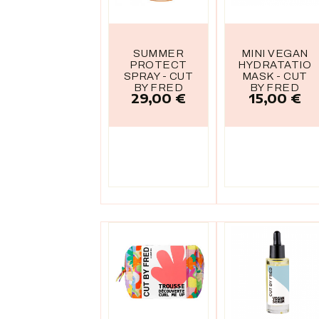
SUMMER
MINI VEGAN
PROTECT
HYDRATATIO
SPRAY - CUT
MASK - CUT
BY FRED
BY FRED
29,00 €
15,00 €
Prix
Prix