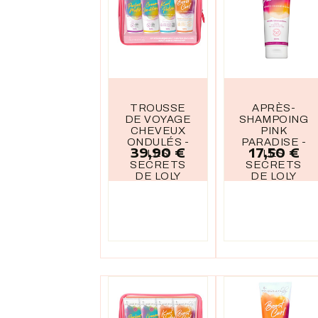
TROUSSE
APRÈS-
DE VOYAGE
SHAMPOING
CHEVEUX
PINK
ONDULÉS -
PARADISE -
39,90 €
17,50 €
Prix
Prix
LES
LES
SECRETS
SECRETS
DE LOLY
DE LOLY