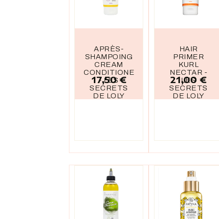
APRÈS-
HAIR
SHAMPOING
PRIMER
CREAM
KURL
CONDITIONER
NECTAR -
17,50 €
21,00 €
Prix
Prix
- LES
LES
SECRETS
SECRETS
DE LOLY
DE LOLY