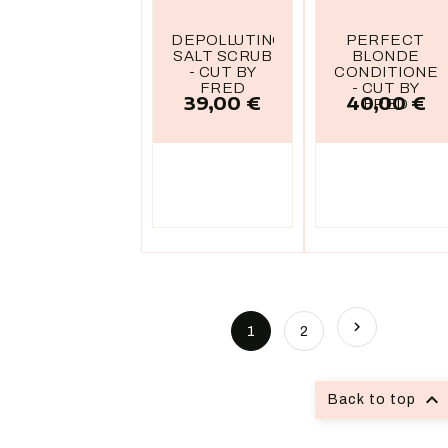
DEPOLLUTING
PERFECT
SALT SCRUB
BLONDE
- CUT BY
CONDITIONE
FRED
- CUT BY
39,00 €
40,00 €
Prix
Prix
FRED

1
2

Back to top