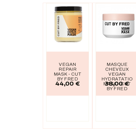
VEGAN
MASQUE
REPAIR
CHEVEUX
MASK - CUT
VEGAN
BY FRED
HYDRATATIO
44,00 €
38,00 €
Prix
Prix
MASK - CUT
BY FRED