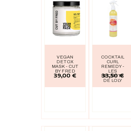
VEGAN
COCKTAIL
DETOX
CURL
MASK - CUT
REMEDY -
BY FRED
LES
39,00 €
33,50 €
Prix
Prix
SECRETS
DE LOLY