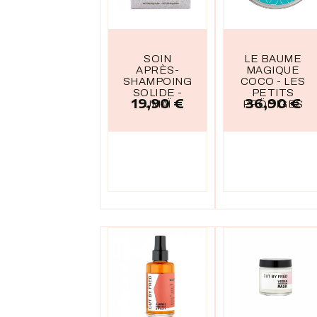
SOIN
LE BAUME
APRÈS-
MAGIQUE
SHAMPOING
COCO - LES
SOLIDE -
PETITS
19,90 €
36,90 €
Prix
Prix
UMAÏ
PRÖDIGES