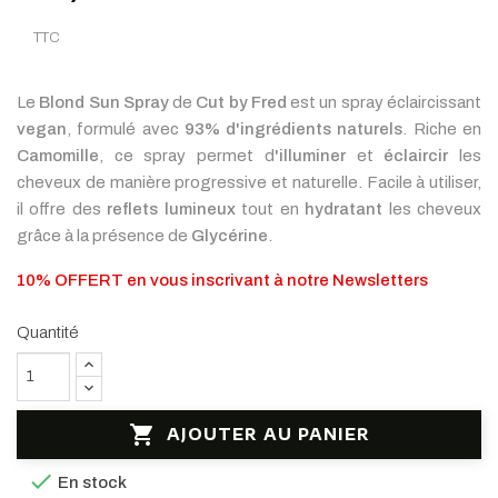
TTC
Le
Blond Sun Spray
de
Cut by Fred
est un spray éclaircissant
vegan
, formulé avec
93% d'ingrédients naturels
. Riche en
Camomille
, ce spray permet d
'illuminer
et
éclaircir
les
cheveux de manière progressive et naturelle. Facile à utiliser,
il offre des
reflets lumineux
tout en
hydratant
les cheveux
grâce à la présence de
Glycérine
.
10% OFFERT en vous inscrivant à notre Newsletters
Quantité

AJOUTER AU PANIER

En stock