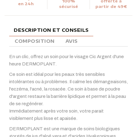
100%
offerte à
en 24h
sécurisé
partir de 49€
DESCRIPTION ET CONSEILS
COMPOSITION
AVIS
En un clic, offrez un soin pour le visage Cic Argent d'une
heure DERMOPLANT.
Ce soin est idéal pour les peaux très sensibles
intolérantes ou à problèmes. Il calme les démangeaisons,
l'eczéma, l'acné, la rosacée. Ce soin à base de poudre
d'argent restaure la barrière lipidique et permet à la peau
de se regénérer.
Immédiatement après votre soin, votre parait
visiblement plus lisse et apaisée.
DERMOPLANT est une marque de soins biologiques
gorgés de jus d'aloé vera et d'acides Hyaluroniques,