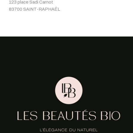
123 place Sadi Carnot
83700 SAINT-RAPHAËL