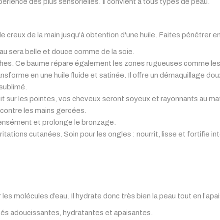
érience des plus sensorielles. Il convient à tous types de peau.
e creux de la main jusqu'à obtention d'une huile. Faites pénétrer 
au sera belle et douce comme de la soie.
èches. Ce baume répare également les zones rugueuses comme les 
sforme en une huile fluide et satinée. Il offre un démaquillage dou
 sublimé.
t sur les pointes, vos cheveux seront soyeux et rayonnants au mat
é contre les mains gercées.
ensément et prolonge le bronzage.
rritations cutanées. Soin pour les ongles : nourrit, lisse et fortifie
r les molécules d’eau. Il hydrate donc très bien la peau tout en l’apa
tés adoucissantes, hydratantes et apaisantes.