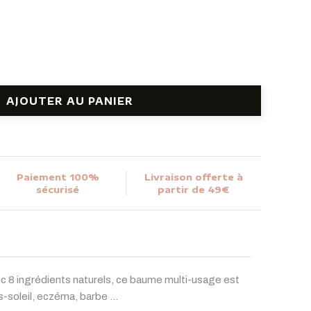
AJOUTER AU PANIER
Paiement 100%
Livraison offerte à
sécurisé
partir de 49€
 8 ingrédients naturels, ce baume multi-usage est
ès-soleil, eczéma, barbe …