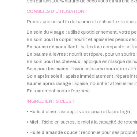
Son parfum 100% naturel de coco vous offrira une exp
CONSEILS D’UTILISATION :
Prenez une noisette de baume et réchauffez-la dans l
En soin du visage :
utilisé quotidiennement, votre pe
En soin pour le corps:
nourrit et apaise les peaux s
En baume démaquillant :
sa texture compacte se tran
En baume à lèvres :
nourrit et répare, pour un sourire
En soin pour les cheveux :
appliqué en masque de nui
Soin pour les mains :
l’hiver ce baume sera votre alli
Soin après soleil :
apaise immédiatement, répare int
Baume après rasage :
apaise, nourrit et atténue les i
En traitement contre l’eczéma.
INGRÉDIENTS CLÉS :
• Huile d'olive :
assouplit votre peau et la protège.
•
Miel :
Riche en sucres, le miel à la capacité de reteni
•
Huile d'amande douce :
reconnue pour ses proprié