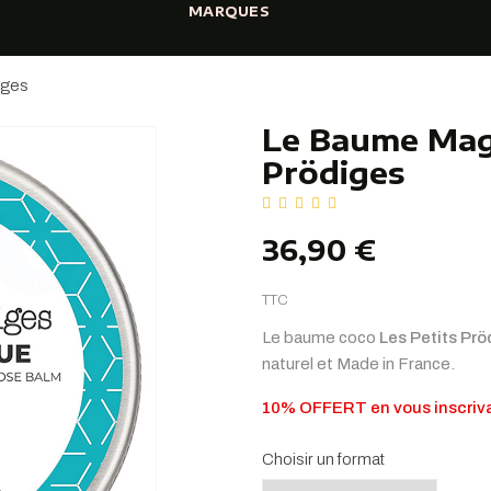
MARQUES
iges
Le Baume Magi
Prödiges
36,90 €
TTC
Le baume coco
Les Petits Prö
naturel et Made in France.
10% OFFERT en vous inscriva
Choisir un format