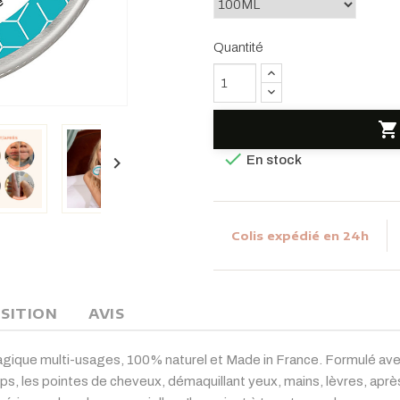
Quantité



En stock
Colis expédié en 24h
SITION
AVIS
ique multi-usages, 100% naturel et Made in France. Formulé avec
orps, les pointes de cheveux, démaquillant yeux, mains, lèvres, apr