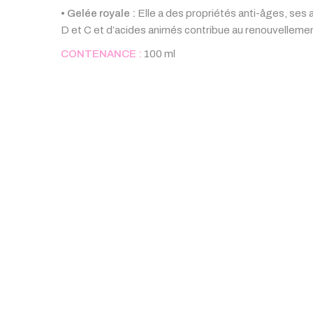
• Gelée royale :
Elle a des propriétés anti-âges, ses a
D et C et d’acides animés contribue au renouvellement
CONTENANCE :
100 ml