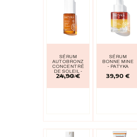
SÉRUM
SÉRUM
AUTOBRONZANT
BONNE MINE
CONCENTRÉ
- PATYKA
DE SOLEIL -
24,90 €
39,90 €
Prix
Prix
PATYKA