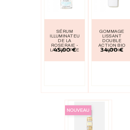
SÉRUM
GOMMAGE
ILLUMINATEUR
LISSANT
DE LA
DOUBLE
ROSERAIE -
ACTION BIO
45,00 €
34,00 €
Prix
Prix
LA CANOPÉE
- PATYKA
NOUVEAU