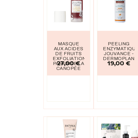
MASQUE
PEELING
AUX ACIDES
ENZYMATIQU
DE FRUITS
JOUVANCE -
EXFOLIATION
DERMOPLANT
27,00 €
19,00 €
Prix
Prix
PARFAITE LA
CANOPÉE