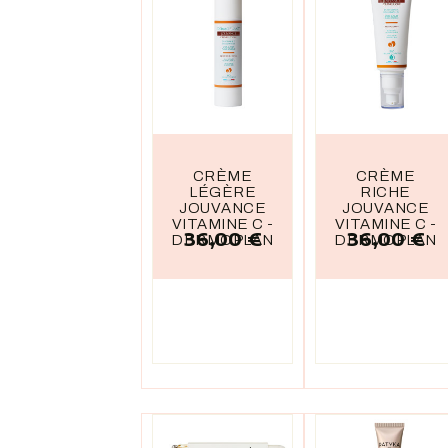
CRÈME
CRÈME
LÉGÈRE
RICHE
JOUVANCE
JOUVANCE
VITAMINE C -
VITAMINE C -
36,00 €
36,00 €
Prix
Prix
DERMOPLANT
DERMOPLANT