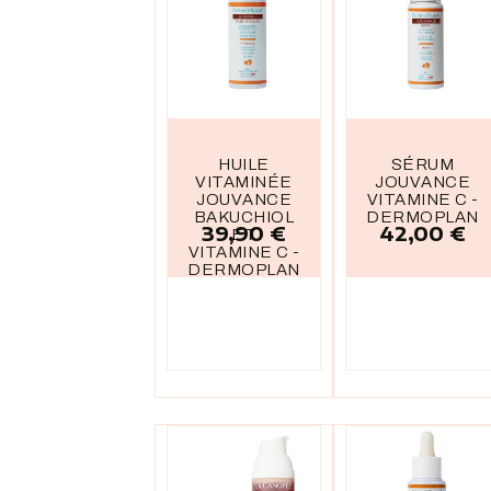
HUILE
SÉRUM
VITAMINÉE
JOUVANCE
JOUVANCE
VITAMINE C -
BAKUCHIOL
DERMOPLANT
39,90 €
42,00 €
Prix
Prix
ET
VITAMINE C -
DERMOPLANT