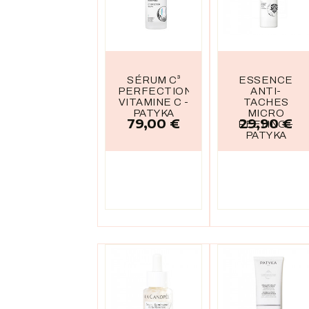
SÉRUM C³
ESSENCE
PERFECTION
ANTI-
VITAMINE C -
TACHES
PATYKA
MICRO
79,00 €
29,90 €
Prix
Prix
PEELING -
PATYKA