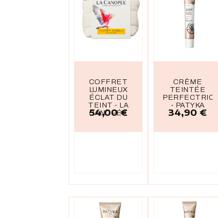
COFFRET
CRÈME
LUMINEUX
TEINTÉE
ÉCLAT DU
PERFECTRIC
TEINT - LA
- PATYKA
54,00 €
34,90 €
Prix
Prix
CANOPÉE