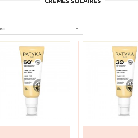
CRÈMES SOLAIRES

sir