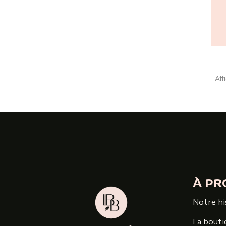
Aff
À PR
Notre hi
La bouti