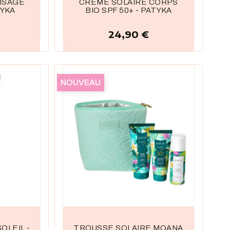
ISAGE
CRÈME SOLAIRE CORPS
TYKA
BIO SPF 50+ - PATYKA
24,90 €
Prix
NOUVEAU
OLEIL -
TROUSSE SOLAIRE MOANA