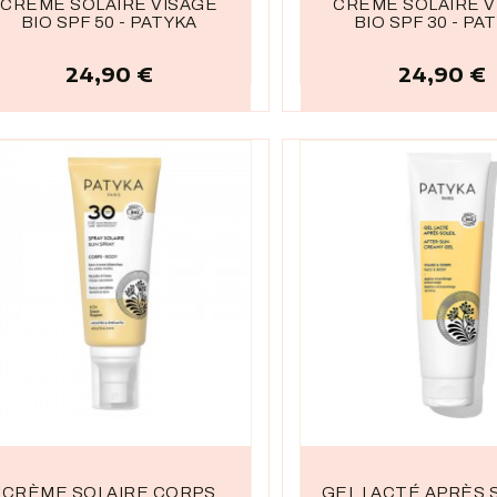
CRÈME SOLAIRE VISAGE
CRÈME SOLAIRE V
BIO SPF 50 - PATYKA
BIO SPF 30 - PA
24,90 €
24,90 €
Prix
Prix
CRÈME SOLAIRE CORPS
GEL LACTÉ APRÈS S