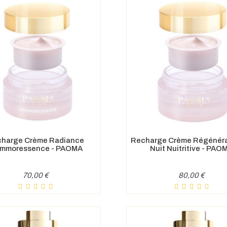
harge Crème Radiance
Recharge Crème Régénéra
mmoressence - PAOMA
Nuit Nuitritive - PAO
Prix
Prix
70,00 €
80,00 €