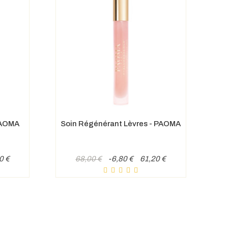
PAOMA
Soin Régénérant Lèvres - PAOMA
Prix
Prix
0 €
68,00 €
-6,80 €
61,20 €
de
base