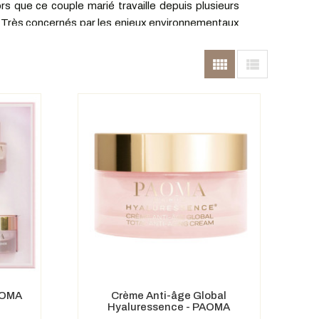
que ce couple marié travaille depuis plusieurs
. Très concernés par les enjeux environnementaux
 De la conception des packagings recyclables et
gique, PAOMA se démarque par la qualité de leurs


% alors que seulement 20% suffisent pour obtenir la
e "O" dans PAOMA symbolise l'énergie féminine, la
tre par excellence.
naturelle à hauteur de 99 à 100%, dont 50 à 80%
une collection de soins élaborés à partir d'actifs
de cellules végétales de croissance associant le
 des soins PAOMA.
PAOMA
Crème Anti-âge Global
Hyaluressence - PAOMA
te en vitamine C, 20 fois supérieure à celle d'une