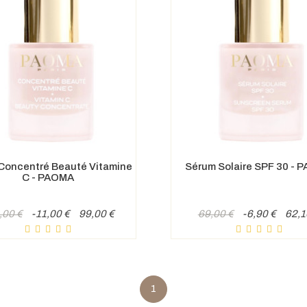
Concentré Beauté Vitamine
Sérum Solaire SPF 30 - 
C - PAOMA
Prix
Prix
Prix
,00 €
-11,00 €
99,00 €
69,00 €
-6,90 €
62,1
de
e
base
1