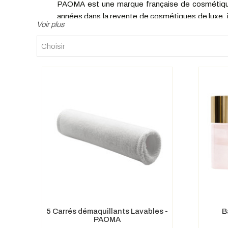
PAOMA est une marque française de cosmétiques
années dans la revente de cosmétiques de luxe, 
actuels ; c'est en 2021 qu'ils décident de cré
rechargeables, à la mise sur le marché des prod
Choisir
produits de beauté bio. Issues de la flore françai
labélisation COSMÉBIO. Cette force place les c
Le nom PAOMA représente la création d'un prénom 
rondeur et la douceur, tandis que les deux syllab
Des soins qui incarne 
Tous les cosmétiques PAOMA sont certifiés COSM
proviennent de l'agriculture biologique.
Les ingrédients sont issus de la flore française 
innovants aux propriétés exceptionnelles issus 
bourgeon de cassis, de hêtre et de tilleul argen
5 Carrés démaquillants Lavables -
B
PAOMA
Le Cynorrhodon, fruit de la rose sauvage est égal