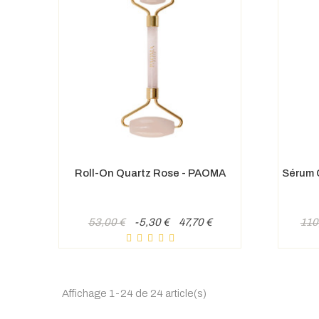
Roll-On Quartz Rose - PAOMA
Sérum 
Prix
Prix
Prix
53,00 €
-5,30 €
47,70 €
110
de
de
base
bas
Affichage 1-24 de 24 article(s)