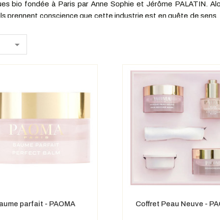
 bio fondée à Paris par Anne Sophie et Jérôme PALATIN. Alors 
ils prennent conscience que cette industrie est en quête de sens
er la 1ère marque française de soins de luxe éco-éthique bio.
uits, rien est laissé au hasard. En plus d'être une marque écolo

se, leur concentration en actifs biologiques varient entre 50 et 80
osmétiques PAOMA parmi les plus concentrés du marché.
qui évoque la douceur et le rêve, inspirant le désir de voyager. L
es équilibrées de chaque côté porte le "O" en majesté.
la beauté, le luxe et le bien ê
EBIO et VEGAN. Ils sont conçus avec des ingrédients d'origine 
en culture bio ou récoltés de manière sauvage. La marque propose 
de la gemmothérapie. Cette approche unique apporte un concentré 
té. Cette fusion brevetée des trois bourgeons est une exclusivité
aume parfait - PAOMA
Coffret Peau Neuve - 
ement un des actifs privilégiés par PAOMA pour sa teneur importan