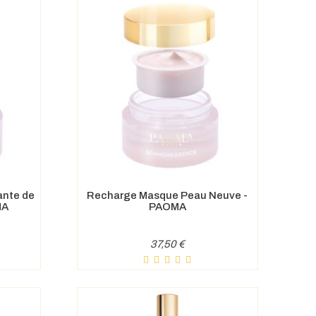
nte de
Recharge Masque Peau Neuve -
MA
PAOMA
Prix
37,50 €