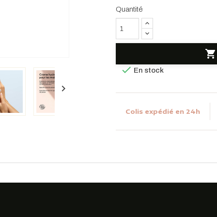
Quantité


En stock

Colis expédié en 24h