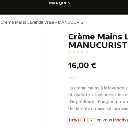
MARQUES
Crème Mains Lavande Vraie - MANUCURIST
Crème Mains L
MANUCURIST
16,00 €
TTC
La
crème mains
à la
lavande v
et
hydrate
intensément les
m
d'ingrédients d'origine natur
de détente en laissant les ma
10% OFFERT en vous inscriva