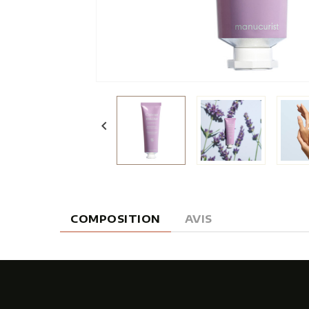

COMPOSITION
AVIS