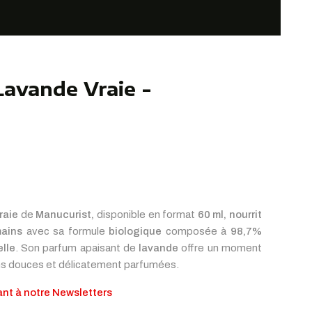
avande Vraie -
raie
de
Manucurist,
disponible en format
60 ml,
nourrit
ains
avec sa formule
biologique
composée à
98,7%
elle
. Son parfum apaisant de
lavande
offre un moment
ins douces et délicatement parfumées.
nt à notre Newsletters