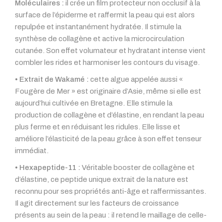
Moléculaires :
il crée un film protecteur non occlusif à la
surface de l’épiderme et raffermit la peau qui est alors
repulpée et instantanément hydratée. Il stimule la
synthèse de collagène et active la microcirculation
cutanée. Son effet volumateur et hydratant intense vient
combler les rides et harmoniser les contours du visage.
• Extrait de Wakamé :
cette algue appelée aussi «
Fougère de Mer » est originaire d’Asie, même si elle est
aujourd’hui cultivée en Bretagne. Elle stimule la
production de collagène et d’élastine, en rendant la peau
plus ferme et en réduisant les ridules. Elle lisse et
améliore l’élasticité de la peau grâce à son effet tenseur
immédiat.
• Hexapeptide-11 :
Véritable booster de collagène et
d’élastine, ce peptide unique extrait de la nature est
reconnu pour ses propriétés anti-âge et raffermissantes.
Il agit directement sur les facteurs de croissance
présents au sein de la peau : il retend le maillage de celle-