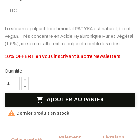
TTC
Le sérum repulpant fondamental
PATYKA
est naturel, bio et
vegan. Très concentré en Acide Hyaluronique Pur et Végétal
(1.6%), ce sérum raffermit, repulpe et comble les rides.
10% OFFERT en vous inscrivant à notre Newsletters
Quantité

AJOUTER AU PANIER

Dernier produit en stock
Paiement
Livraison
Colis expédié