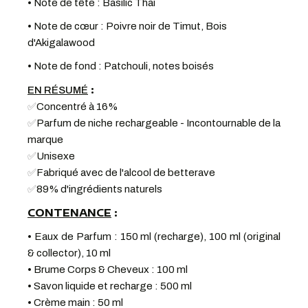
• Note de tête : Basilic Thai
• Note de cœur : Poivre noir de Timut, Bois
d'Akigalawood
• Note de fond : Patchouli, notes boisés
:
EN RÉSUMÉ
✅
Concentré à 16%
✅
Parfum de niche rechargeable - Incontournable de la
marque
✅
Unisexe
✅
Fabriqué avec de l'alcool de betterave
✅
89% d'ingrédients naturels
CONTENANCE
:
• Eaux de Parfum : 150 ml (recharge), 100 ml (original
& collector), 10 ml
• Brume Corps & Cheveux : 100 ml
• Savon liquide et recharge : 500 ml
• Crème main : 50 ml