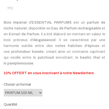
TTC
Bois Impérial
d'
ESSENTIAL PARFUMS
est un
parfum de
niche naturel
, disponible en
Eau de Parfum rechargeable
et
en
Extrait de Parfum
. Il a été élaboré en mettant en valeur le
bois précieux d
'Akigalawood
. Il se caractérise par une
harmonie subtile entre des
notes fraîches d'épices
et
une
profondeur boisée
, créant ainsi un contraste captivant
qui oscille entre le
patchouli
envoûtant, le
basilic thaï
et
le
pamplemousse
.
10% OFFERT en vous inscrivant à notre Newsletters
Choisir un format
Quantité