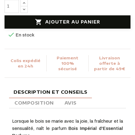

AJOUTER AU PANIER

En stock
Paiement
Livraison
Colis expédié
100%
offerte à
en 24h
sécurisé
partir de 49€
DESCRIPTION ET CONSEILS
COMPOSITION
AVIS
Lorsque le bois se marie avec la joie, la fraîcheur et la
sensualité, naît le parfum
Bois Impérial d'Essential