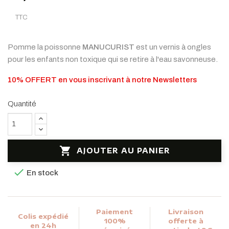
TTC
Pomme la poissonne
MANUCURIST
est un vernis à ongles
pour les enfants non toxique qui se retire à l'eau savonneuse.
10% OFFERT en vous inscrivant à notre Newsletters
Quantité

AJOUTER AU PANIER

En stock
Paiement
Livraison
Colis expédié
100%
offerte à
en 24h