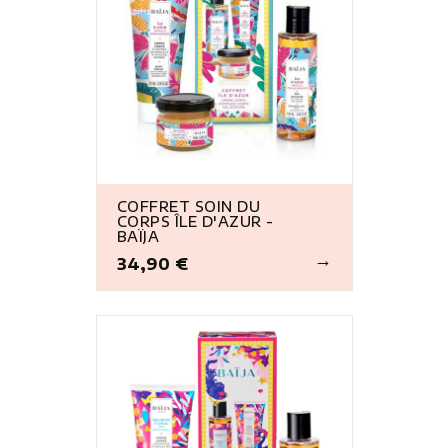
COFFRET SOIN DU
CORPS ÎLE D'AZUR -
BAÏJA
34,90 €
Prix