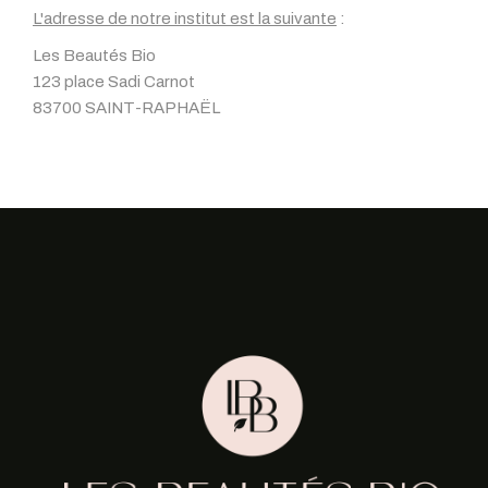
L'adresse de notre institut est la suivante
:
Les Beautés Bio
123 place Sadi Carnot
83700 SAINT-RAPHAËL