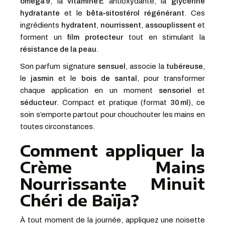
oméga 9
, la
vitamine E
antioxydante, la
glycérine
hydratante
et le
bêta‑sitostérol régénérant
. Ces
ingrédients
hydratent
,
nourrissent
,
assouplissent
et
forment un
film protecteur
tout en stimulant la
résistance de la peau
.
Son parfum signature
sensuel
, associe la
tubéreuse
,
le
jasmin
et le
bois de santal
, pour transformer
chaque application en un moment
sensoriel
et
séducteur
. Compact et pratique (format
30 ml
), ce
soin s’emporte partout pour chouchouter les mains en
toutes circonstances.
Comment appliquer la
Crème Mains
Nourrissante Minuit
Chéri de Baïja?
À tout moment de la journée, appliquez une noisette