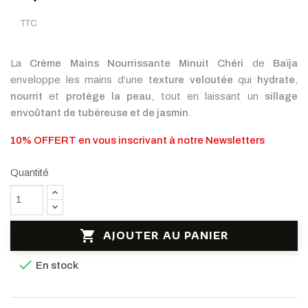
TTC
La
Crème Mains Nourrissante Minuit Chéri
de
Baïja
enveloppe les mains d’une t
exture veloutée
qui
hydrate
,
nourrit
et
protège la peau
, tout en laissant un
sillage
envoûtant de tubéreuse et de jasmin
.
10% OFFERT en vous inscrivant à notre Newsletters
Quantité

AJOUTER AU PANIER

En stock