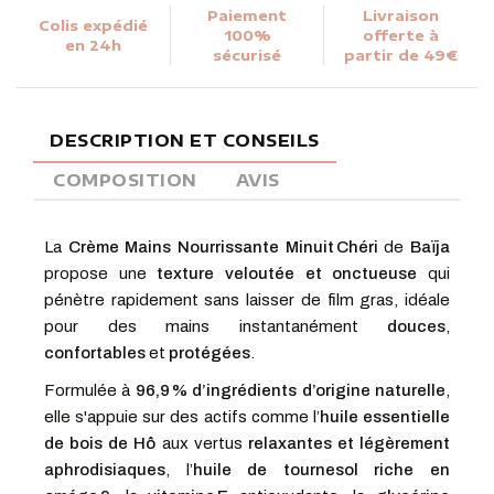
Paiement
Livraison
Colis expédié
100%
offerte à
en 24h
sécurisé
partir de 49€
DESCRIPTION ET CONSEILS
COMPOSITION
AVIS
La
Crème Mains Nourrissante Minuit Chéri
de
Baïja
propose une
texture veloutée et onctueuse
qui
pénètre rapidement sans laisser de film gras, idéale
pour des mains instantanément
douces
,
confortables
et
protégées
.
Formulée à
96,9 % d’ingrédients d’origine naturelle
,
elle s'appuie sur des actifs comme l’
huile essentielle
de bois de Hô
aux vertus
relaxantes et légèrement
aphrodisiaques
, l’
huile de tournesol riche en